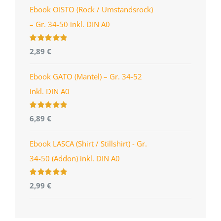
Ebook OISTO (Rock / Umstandsrock)
– Gr. 34-50 inkl. DIN A0
Bewertet
2,89
€
mit
4.96
von
5
Ebook GATO (Mantel) – Gr. 34-52
inkl. DIN A0
Bewertet
6,89
€
mit
5.00
von
5
Ebook LASCA (Shirt / Stillshirt) - Gr.
34-50 (Addon) inkl. DIN A0
Bewertet
2,99
€
mit
5.00
von
5