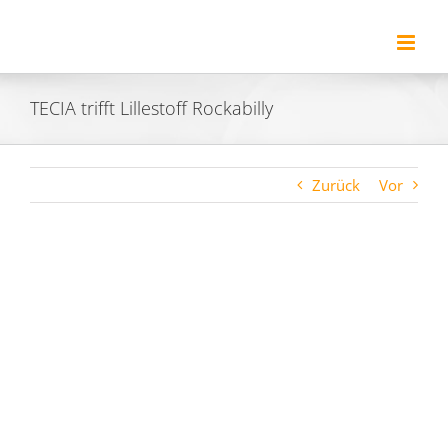
Zum
Inhalt
springen
TECIA trifft Lillestoff Rockabilly
Zurück
Vor
Zeige
grösseres
Bild