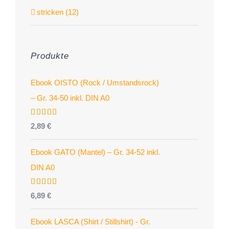
stricken (12)
Produkte
Ebook OISTO (Rock / Umstandsrock)
– Gr. 34-50 inkl. DIN A0
Bewertet
2,89
€
mit
4.96
von 5
Ebook GATO (Mantel) – Gr. 34-52 inkl.
DIN A0
Bewertet
6,89
€
mit
5.00
von 5
Ebook LASCA (Shirt / Stillshirt) - Gr.