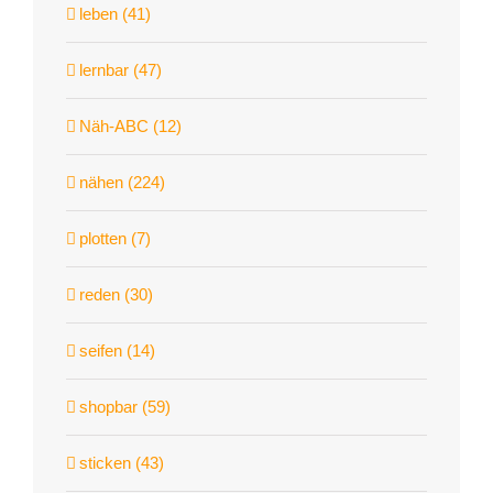
leben (41)
lernbar (47)
Näh-ABC (12)
nähen (224)
plotten (7)
reden (30)
seifen (14)
shopbar (59)
sticken (43)