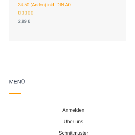
34-50 (Addon) inkl. DIN A0
Bewertet
2,99
€
mit
5.00
von 5
MENÜ
Anmelden
Über uns
Schnittmuster