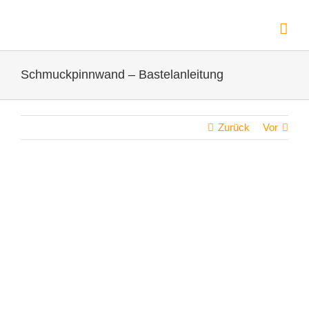
Zum
Inhalt
springen
Schmuckpinnwand – Bastelanleitung
Zurück
Vor
Zeige
grösseres
Bild