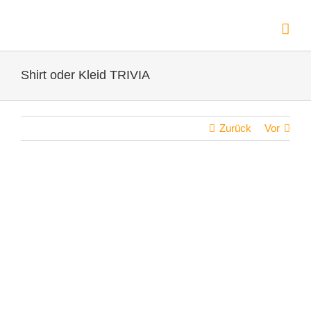
Zum
Inhalt
springen
Shirt oder Kleid TRIVIA
Zurück
Vor
Zeige
grösseres
Bild