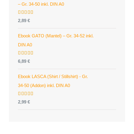
– Gr. 34-50 inkl. DIN A0
Bewertet
2,89
€
mit
4.96
von 5
Ebook GATO (Mantel) – Gr. 34-52 inkl.
DIN A0
Bewertet
6,89
€
mit
5.00
von 5
Ebook LASCA (Shirt / Stillshirt) - Gr.
34-50 (Addon) inkl. DIN A0
Bewertet
2,99
€
mit
5.00
von 5