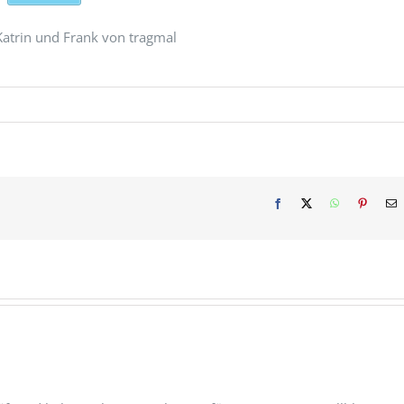
Katrin und Frank von tragmal
Facebook
X
WhatsApp
Pinterest
E
M