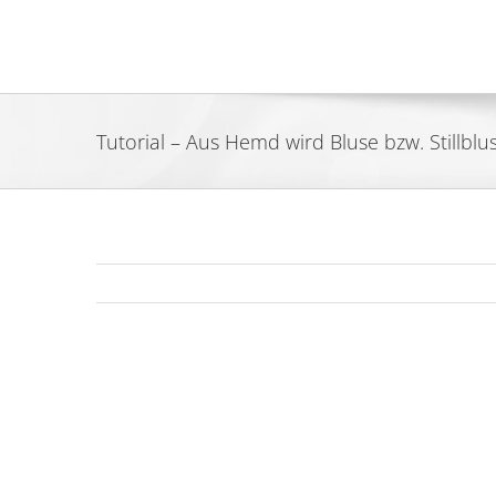
Zum
Inhalt
springen
Tutorial – Aus Hemd wird Bluse bzw. Stillbluse
Zeige
grösseres
Bild