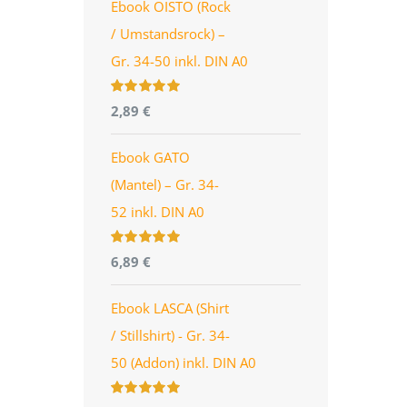
Ebook OISTO (Rock
/ Umstandsrock) –
Gr. 34-50 inkl. DIN A0
Bewertet
2,89
€
mit
4.96
von
5
Ebook GATO
(Mantel) – Gr. 34-
52 inkl. DIN A0
Bewertet
6,89
€
mit
5.00
von
5
Ebook LASCA (Shirt
/ Stillshirt) - Gr. 34-
50 (Addon) inkl. DIN A0