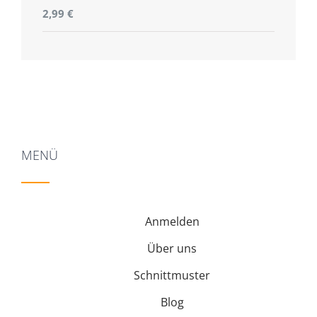
Bewertet
2,99
€
mit
5.00
von
5
MENÜ
Anmelden
Über uns
Schnittmuster
Blog