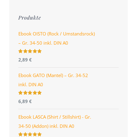
Produkte
Ebook OISTO (Rock / Umstandsrock)
– Gr. 34-50 inkl. DIN A0
Bewertet
2,89
€
mit
4.96
von
5
Ebook GATO (Mantel) – Gr. 34-52
inkl. DIN A0
Bewertet
6,89
€
mit
5.00
von
5
Ebook LASCA (Shirt / Stillshirt) - Gr.
34-50 (Addon) inkl. DIN A0