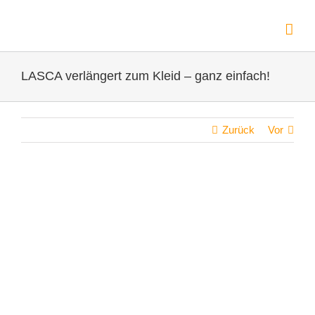
Zum
Inhalt
springen
LASCA verlängert zum Kleid – ganz einfach!
Zurück
Vor
Zeige
grösseres
Bild