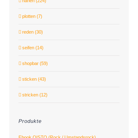
nähen (224)
plotten (7)
reden (30)
seifen (14)
shopbar (59)
sticken (43)
stricken (12)
Produkte
Ebook OISTO (Rock / Umstandsrock)