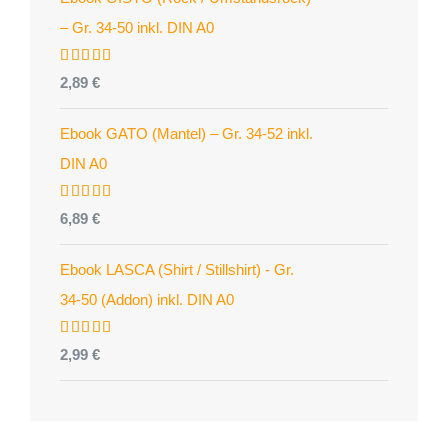
– Gr. 34-50 inkl. DIN A0
Bewertet
2,89
€
mit
4.96
von 5
Ebook GATO (Mantel) – Gr. 34-52 inkl.
DIN A0
Bewertet
6,89
€
mit
5.00
von 5
Ebook LASCA (Shirt / Stillshirt) - Gr.
34-50 (Addon) inkl. DIN A0
Bewertet
2,99
€
mit
5.00
von 5