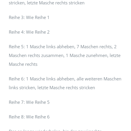
stricken, letzte Masche rechts stricken
Reihe 3: Wie Reihe 1
Reihe 4: Wie Reihe 2
Reihe 5: 1 Masche links abheben, 7 Maschen rechts, 2
Maschen rechts zusammen, 1 Masche zunehmen, letzte
Masche rechts
Reihe 6: 1 Masche links abheben, alle weiteren Maschen
links stricken, letzte Masche rechts stricken
Reihe 7: Wie Reihe 5
Reihe 8: Wie Reihe 6