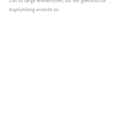
Das so lange wiederholen, bis der gewünschte
Kopfumfang erreicht ist.