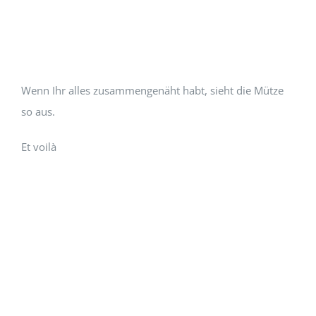
Wenn Ihr alles zusammengenäht habt, sieht die Mütze
so aus.
Et voilà