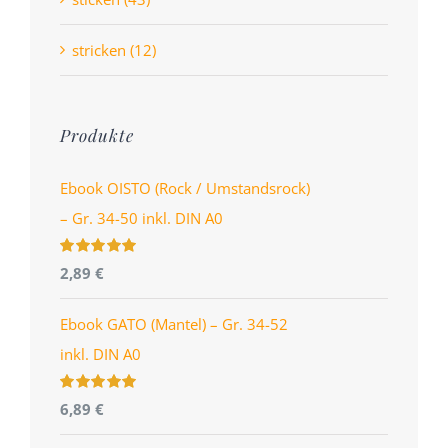
stricken (12)
Produkte
Ebook OISTO (Rock / Umstandsrock)
– Gr. 34-50 inkl. DIN A0
Bewertet
2,89
€
mit
4.96
von
5
Ebook GATO (Mantel) – Gr. 34-52
inkl. DIN A0
Bewertet
6,89
€
mit
5.00
von
5