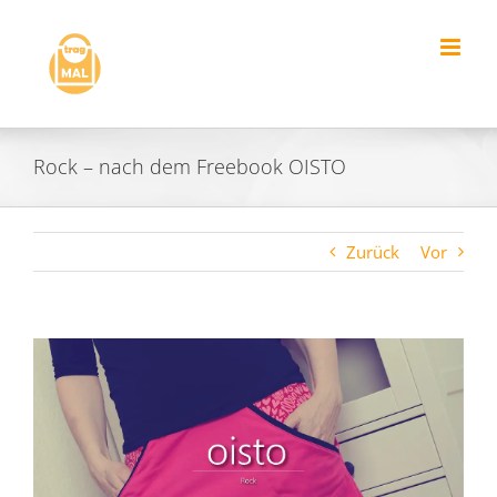
Zum
Inhalt
springen
Rock – nach dem Freebook OISTO
Zurück
Vor
Zeige
grösseres
Bild