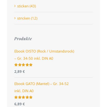
sticken (43)
stricken (12)
Produkte
Ebook OISTO (Rock / Umstandsrock)
– Gr. 34-50 inkl. DIN A0
Bewertet
2,89
€
mit
4.96
von
5
Ebook GATO (Mantel) – Gr. 34-52
inkl. DIN A0
Bewertet
6,89
€
mit
5.00
von