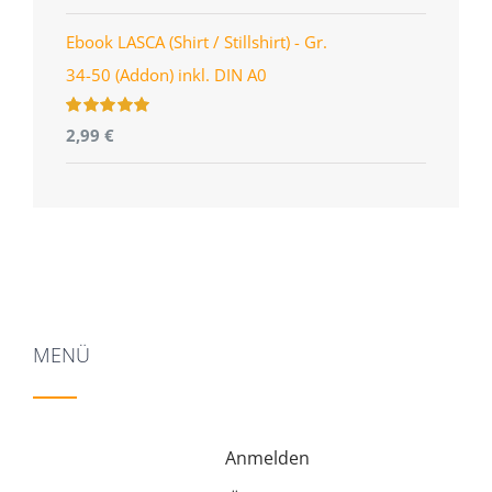
5
Ebook LASCA (Shirt / Stillshirt) - Gr.
34-50 (Addon) inkl. DIN A0
Bewertet
2,99
€
mit
5.00
von
5
MENÜ
Anmelden